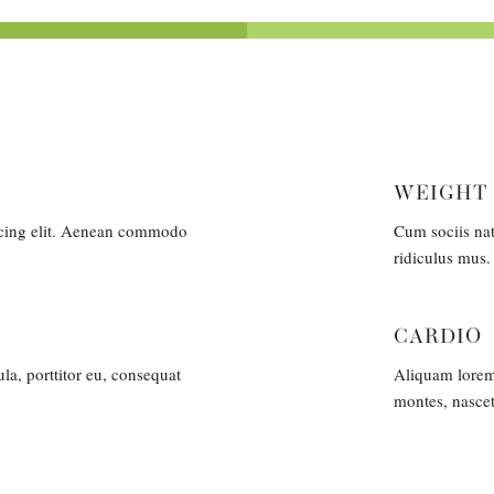
WEIGHT
scing elit. Aenean commodo
Cum sociis nat
ridiculus mus.
CARDIO
la, porttitor eu, consequat
Aliquam lorem a
montes, nascet