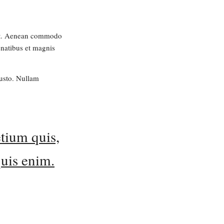
lit. Aenean commodo
enatibus et magnis
justo. Nullam
tium quis,
uis enim.