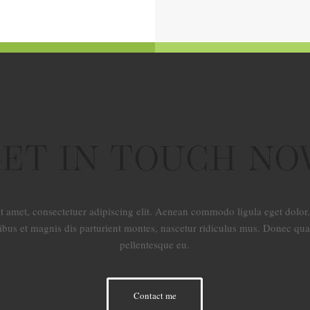
ET IN TOUCH N
t amet, consectetuer adipiscing elit. Aenean commodo ligula eget dol
ibus et magnis dis parturient montes, nascetur ridiculus mus. Donec quam 
pellentesque eu.
Contact me